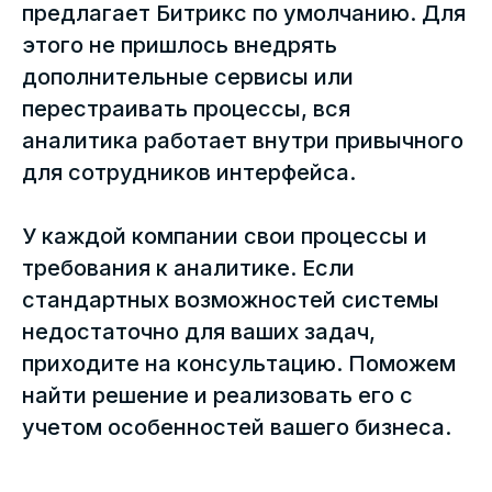
предлагает Битрикс по умолчанию. Для
этого не пришлось внедрять
дополнительные сервисы или
перестраивать процессы, вся
аналитика работает внутри привычного
для сотрудников интерфейса.
СВЯЖИТЕСЬ С НАМИ
У каждой компании свои процессы и
8 800 77 55 127
требования к аналитике. Если
стандартных возможностей системы
hello@o2k.ru
недостаточно для ваших задач,
приходите на консультацию. Поможем
Москва, Тверская, 6,
найти решение и реализовать его с
+7 (495) 975-91-27
учетом особенностей вашего бизнеса.
Ульяновск, проезд Аполлона
Сысцова, здание 7, офис 308