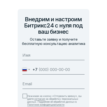
Внедрим и настроим
Битрикс24 с нуля под
ваш бизнес
Оставьте заявку и получите
бесплатную консультацию аналитика
Политика конфиденциальности
(обработки персональных данных)
+7
ООО «КИСЛОРОД ДИДЖИТАЛ»
ИНН: 7300000950 КПП: 730001001
Нажимая на кнопку «Отправить заявку», вы
ОГРН: 1227300004667
даете
согласие
на обработку персональных
данных. Подробнее об обработке данных в
Политике конфиденциальности
.