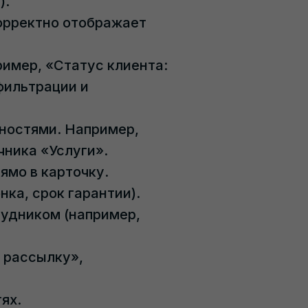
).
корректно отображает
ример, «Статус клиента:
фильтрации и
ностями. Например,
чника «Услуги».
ямо в карточку.
ка, срок гарантии).
рудником (например,
а рассылку»,
ях.