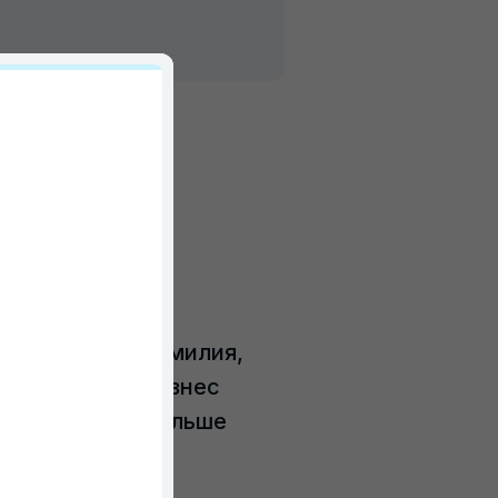
и зачем
 полей: имя, фамилия,
 со временем бизнес
жно собирать больше