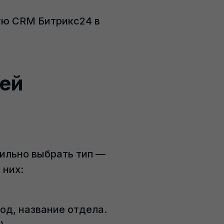
ую CRM Битрикс24 в
лей
ильно выбрать тип —
 них:
од, название отдела.