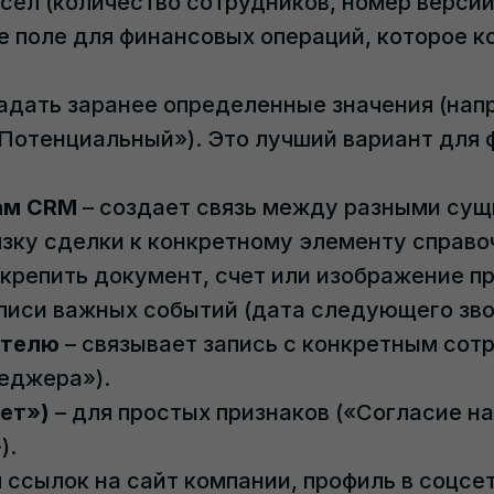
исел (количество сотрудников, номер версии
е поле для финансовых операций, которое 
задать заранее определенные значения (нап
Потенциальный»). Это лучший вариант для 
ам CRM
– создает связь между разными сущ
зку сделки к конкретному элементу справо
икрепить документ, счет или изображение пр
писи важных событий (дата следующего звон
ателю
– связывает запись с конкретным сот
еджера»).
ет»)
– для простых признаков («Согласие н
).
 ссылок на сайт компании, профиль в соцсет