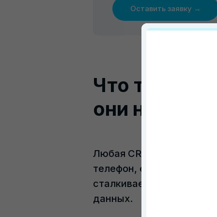
Оставить заявку →
Что такое п
они нужны
Любая CRM, включая Bitr
телефон, e-mail и т.д. Э
сталкивается с тем, что
данных.