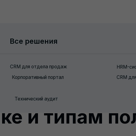
Услуги
Решения
О компании
Блог
Кон
Все услуги
се решения
Внедрение Битрикс24
M для отдела продаж
Интеграция с 1С
HRM-система
ательские пол
Настройка Битрикс 24
орпоративный портал
CRM для производств
Интеграция с телефон
Техподдержка и доработка
Настройка BI-аналити
24: полный ги
Технический аудит
ке и типам по