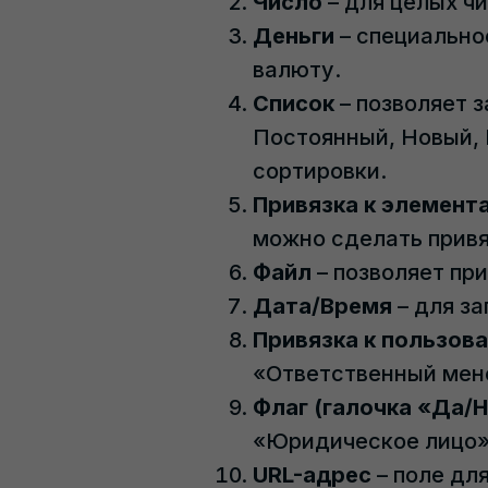
Число
– для целых ч
Деньги
– специально
валюту.
Список
– позволяет 
Постоянный, Новый, 
сортировки.
Привязка к элемент
можно сделать привя
Файл
– позволяет пр
Дата/Время
– для за
Привязка к пользов
«Ответственный мен
Флаг (галочка «Да/Н
«Юридическое лицо»
URL-адрес
– поле для