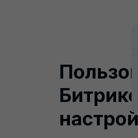
Кейсы
В
CR
Пользов
К
Битрикс
настрой